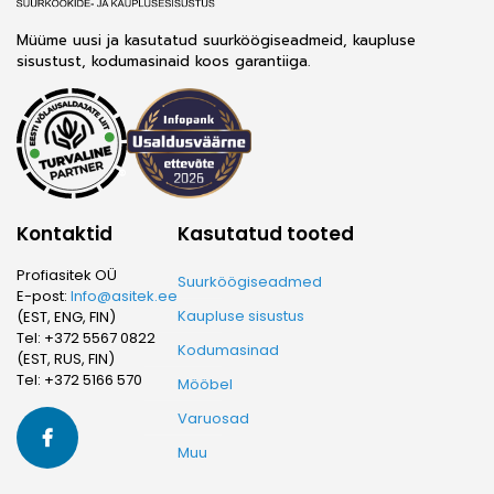
Müüme uusi ja kasutatud suurköögiseadmeid, kaupluse
sisustust, kodumasinaid koos garantiiga.
®
Kontaktid
Kasutatud tooted
Profiasitek OÜ
Suurköögiseadmed
E-post:
Info@asitek.ee
Kaupluse sisustus
(EST, ENG, FIN)
Tel:
+372 5567 0822
Kodumasinad
(EST, RUS, FIN)
Tel:
+372 5166 570
Mööbel
Varuosad
Muu