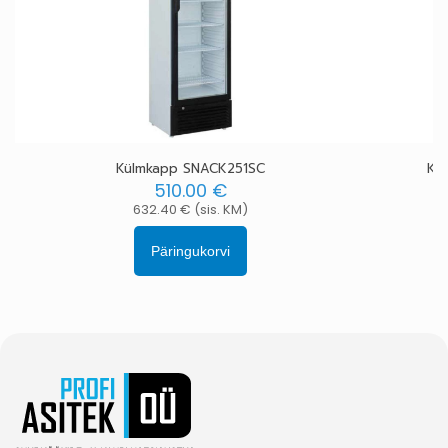
Külmkapp SNACK251SC
Kü
510.00
€
632.40
€
(sis. KM)
Päringukorvi