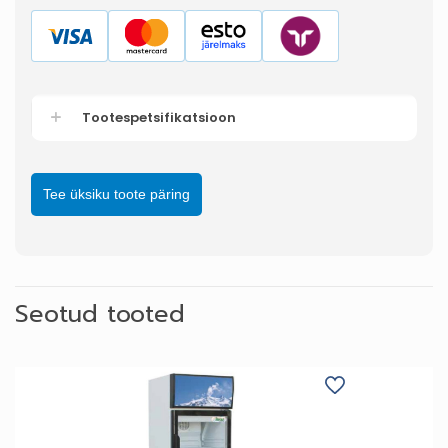
Tootespetsifikatsioon
Tee üksiku toote päring
Seotud tooted