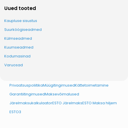
Uued tooted
Kaupluse sisustus
Suurköögiseadmed
Külmseadmed
Kuumseadmed
Kodumasinad
Varuosad
Privaatsuspoliitika
Müügitingimused
Kättetoimetamine
Garantiitingimused
Maksevõimalused
Järelmaksukalkulaator
ESTO Järelmaks
ESTO Maksa hiljem
ESTO3