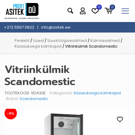
0
0
+372 5567 0822
|
info@asitek.ee
Pealeht
/
Uued
/
Suurköögiseadmed
/
Külmseadmed
/
Klaasuksega külmkapid
/ Vitriinkülmik Scandomestic
Vitriinkülmik
Scandomestic
TOOTEKOOD:
SD430E
Kategooria:
Klaasuksega külmkapid
Bränd:
Scandomestic
-6%