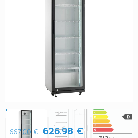
626.98
€
667.00
€