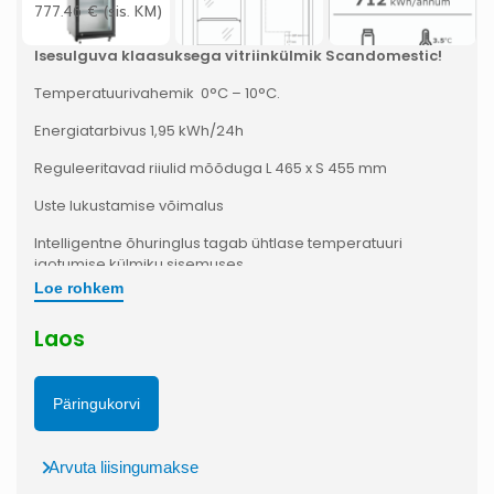
777.46
€
(sis. KM)
Isesulguva klaasuksega vitriinkülmik Scandomestic!
Temperatuurivahemik 0°C – 10°C.
Energiatarbivus 1,95 kWh/24h
Reguleeritavad riiulid mõõduga L 465 x S 455 mm
Uste lukustamise võimalus
Intelligentne õhuringlus tagab ühtlase temperatuuri
jaotumise külmiku sisemuses
Loe rohkem
2 vertikaalset LED sisevalgustit kapi esiosas
Laos
4 ratast võimaldavad kappi kergesti teisaldada.
Päringukorvi
Arvuta liisingumakse