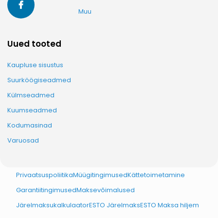
Muu
Uued tooted
Kaupluse sisustus
Suurköögiseadmed
Külmseadmed
Kuumseadmed
Kodumasinad
Varuosad
Privaatsuspoliitika
Müügitingimused
Kättetoimetamine
Garantiitingimused
Maksevõimalused
Järelmaksukalkulaator
ESTO Järelmaks
ESTO Maksa hiljem