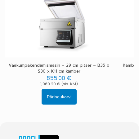
Vaakumpakendamismasin – 29 cm pitser – B35 x
Kamber
S30 x K11 cm kamber
855.00
€
1,060.20
€
(sis. KM)
Päringukorvi