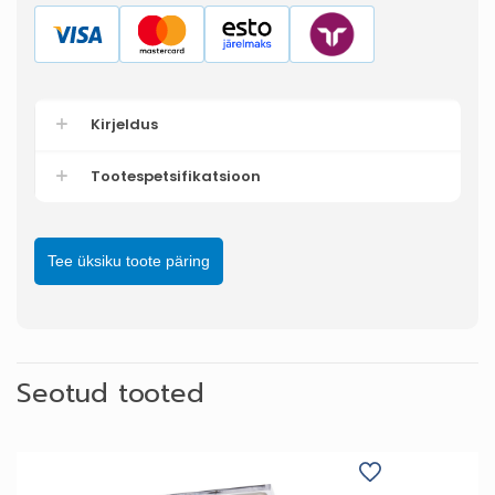
Kirjeldus
Tootespetsifikatsioon
Tee üksiku toote päring
Seotud tooted