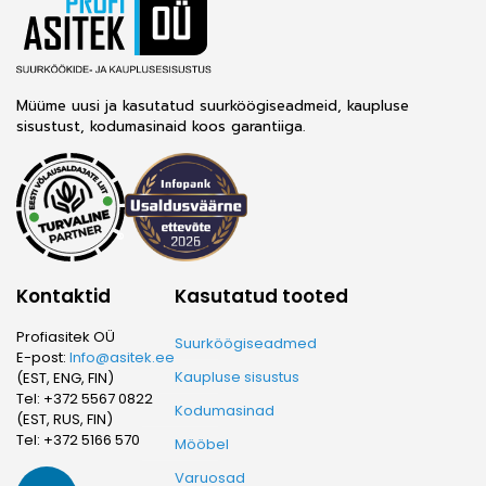
Müüme uusi ja kasutatud suurköögiseadmeid, kaupluse
sisustust, kodumasinaid koos garantiiga.
®
Kontaktid
Kasutatud tooted
Profiasitek OÜ
Suurköögiseadmed
E-post:
Info@asitek.ee
Kaupluse sisustus
(EST, ENG, FIN)
Tel:
+372 5567 0822
Kodumasinad
(EST, RUS, FIN)
Tel:
+372 5166 570
Mööbel
Varuosad