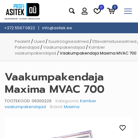
0
0
+372 5567 0822
|
info@asitek.ee
Pealeht
/
Uued
/
Suurköögiseadmed
/
Ettevalmistuseadmed
Pakendajad
/
Vaakumpakendajad
/
Kamber
vaakumpakendajad
/ Vaakumpakendaja Maxima MVAC 700
Vaakumpakendaja
Maxima MVAC 700
TOOTEKOOD:
09300229
Kategooria:
Kamber
vaakumpakendajad
Bränd:
Maxima