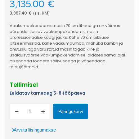
3,135.00
€
3,887.40
€
(sis. KM)
Vaakumpakendamismasin 70 cm tihendiga on võimas
põrandal seisev vaakumpakendamismasin
professionaalse köögi jaoks. Kahe 70 cm pikkuse
pitseerimisriba, kahe vaakumpumba, mahuka kambri ja
ohutuslülitiga varustatud masin tagab kiire ja
usaldusväärse vaakumpakendamise, aidates samal ajal
pikendada toodete säilivusaega ja vähendada
toidujäätmeid.
Tellimisel
Eeldatav tarneaeg 5-8 tööpäeva
Vaakumpakendaja
Päringukorvi
Maxima
MVAC
700
kogus
Arvuta liisingumakse