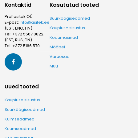
Kontaktid
Kasutatud tooted
Profiasitek OÜ
Suurköögiseadmed
E-post:
Info@asitek.ee
Kaupluse sisustus
(EST, ENG, FIN)
Tel:
+372 5567 0822
Kodumasinad
(EST, RUS, FIN)
Tel:
+372 5166 570
Mööbel
Varuosad
Muu
Uued tooted
Kaupluse sisustus
Suurköögiseadmed
Külmseadmed
Kuumseadmed