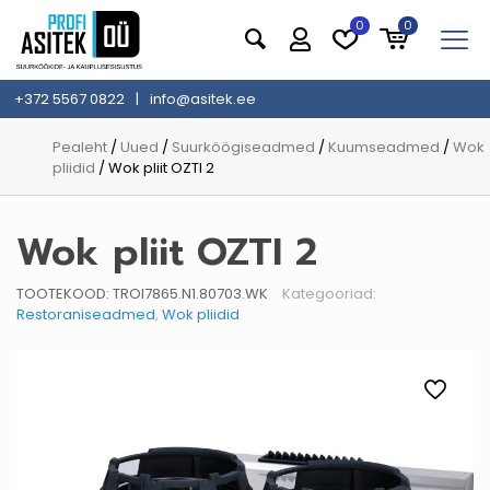
0
0
+372 5567 0822
|
info@asitek.ee
Pealeht
/
Uued
/
Suurköögiseadmed
/
Kuumseadmed
/
Wok
pliidid
/ Wok pliit OZTI 2
Wok pliit OZTI 2
TOOTEKOOD:
TROI7865.N1.80703.WK
Kategooriad:
Restoraniseadmed
,
Wok pliidid