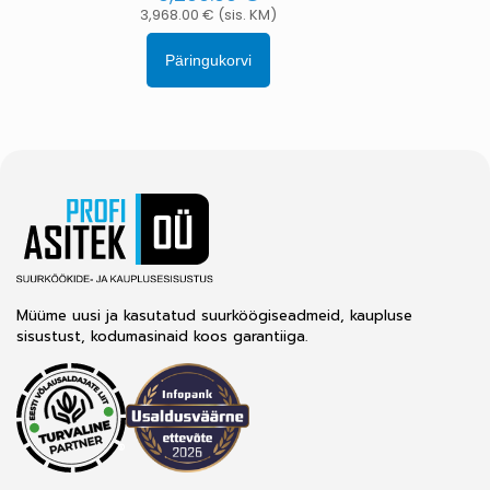
3,968.00
€
(sis. KM)
Päringukorvi
Müüme uusi ja kasutatud suurköögiseadmeid, kaupluse
sisustust, kodumasinaid koos garantiiga.
®