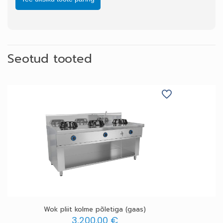
Seotud tooted
Wok pliit kolme põletiga (gaas)
3,200.00
€