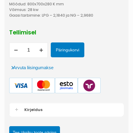
Mõõdud: 800x700x280 K mm
Võimsus: 28 kw
Gaasi tarbimine: LPG – 2,1840 ja NG – 2,9680
Tellimisel
Wok
Päringukorvi
pliit
OZTI
2
kogus
Arvuta liisingumakse
Kirjeldus
Tee üksiku toote päring