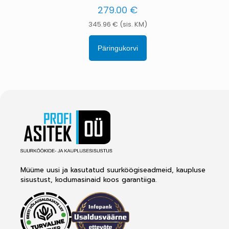
279.00
€
345.96
€
(sis. KM)
Päringukorvi
Müüme uusi ja kasutatud suurköögiseadmeid, kaupluse
sisustust, kodumasinaid koos garantiiga.