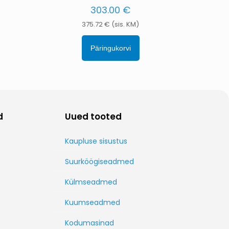
303.00
€
375.72
€
(sis. KM)
Päringukorvi
d
Uued tooted
Kaupluse sisustus
Suurköögiseadmed
Külmseadmed
Kuumseadmed
Kodumasinad