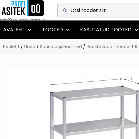
+372 5567 0822
|
info@asitek.ee
AVALEHT
TOOTED
KASUTATUD TOOTED
Pealeht
/
Uued
/
Suurköögiseadmed
/
Roostevaba mööbel
/
R