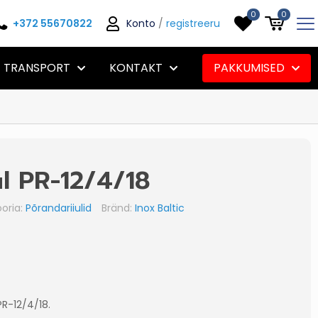
0
0
+372 55670822
Konto
/
registreeru
TRANSPORT
KONTAKT
PAKKUMISED
ul PR-12/4/18
oria:
Põrandariiulid
Bränd:
Inox Baltic
PR-12/4/18.