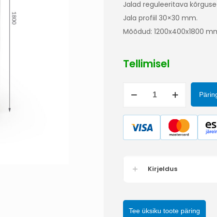
Jalad reguleeritava kõrgus
Jala profiil 30×30 mm.
Mõõdud: 1200x400x1800 m
Tellimisel
Põrandariiul
Pärin
PR-
12/4/18
kogus
Kirjeldus
Tee üksiku toote päring