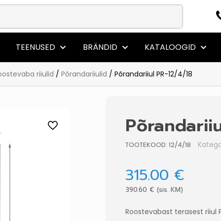
TEENUSED
BRÄNDID
KATALOOGID
oostevaba riiulid
/
Põrandariiulid
/ Põrandariiul PR-12/4/18
Põrandarii
Katego
TOOTEKOOD:
12/4/18
315.00
€
390.60
€
(sis. KM)
Roostevabast terasest riiul 