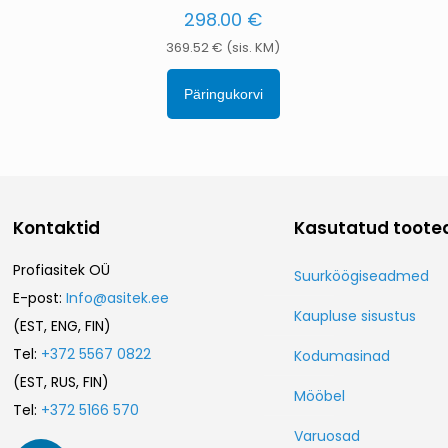
298.00
€
369.52
€
(sis. KM)
Päringukorvi
Kontaktid
Kasutatud toote
Profiasitek OÜ
Suurköögiseadmed
E-post:
Info@asitek.ee
Kaupluse sisustus
(EST, ENG, FIN)
Tel:
+372 5567 0822
Kodumasinad
(EST, RUS, FIN)
Mööbel
Tel:
+372 5166 570
Varuosad