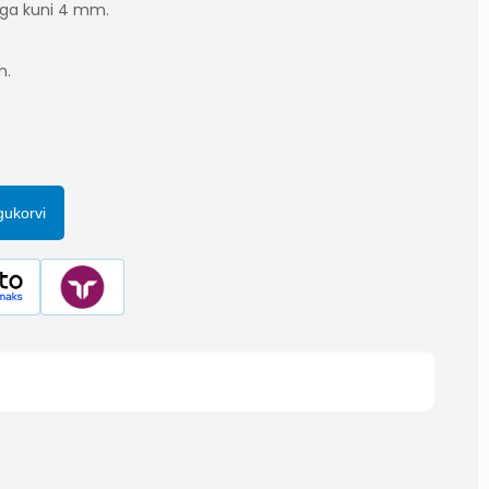
ega kuni 4 mm.
m.
gukorvi