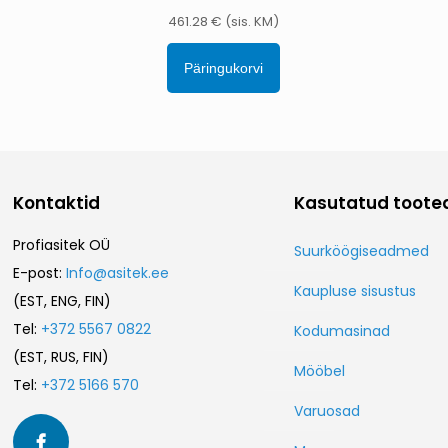
461.28
€
(sis. KM)
Päringukorvi
Kontaktid
Kasutatud toote
Profiasitek OÜ
Suurköögiseadmed
E-post:
Info@asitek.ee
Kaupluse sisustus
(EST, ENG, FIN)
Tel:
+372 5567 0822
Kodumasinad
(EST, RUS, FIN)
Mööbel
Tel:
+372 5166 570
Varuosad