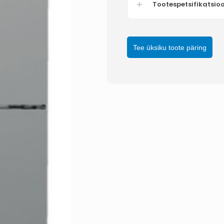
Tootespetsifikatsio
Tee üksiku toote päring