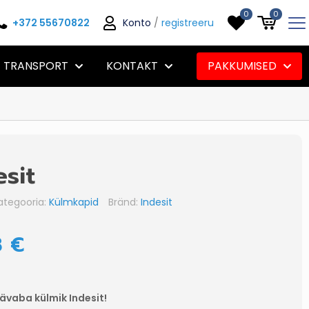
0
0
+372 55670822
Konto
/
registreeru
TRANSPORT
KONTAKT
PAKKUMISED
sit
ategooria:
Külmkapid
Bränd:
Indesit
8
€
vaba külmik Indesit!