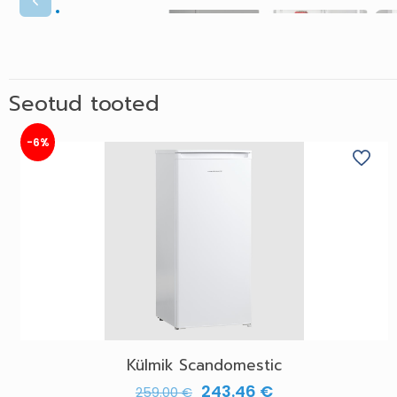
Seotud tooted
-6%
Külmik Scandomestic
243.46
€
259.00
€