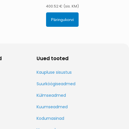
400.52
€
(sis. KM)
Päringukorvi
d
Uued tooted
Kaupluse sisustus
Suurköögiseadmed
Külmseadmed
Kuumseadmed
Kodumasinad