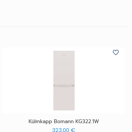
Külmkapp Bomann KG322.1W
323.00
€