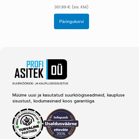
301.89
€
(sis. KM)
Päringukorvi
Müüme uusi ja kasutatud suurköögiseadmeid, kaupluse
sisustust, kodumasinaid koos garantiiga.
®