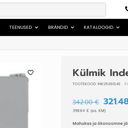
TEENUSED
BRÄNDID
KATALOOGID
Külmik Inde
K
TOOTEKOOD:
INK25361S4E
321.4
342.00
€
398.64
€
(sis. KM)
Mahukas ja ökonoomne jää