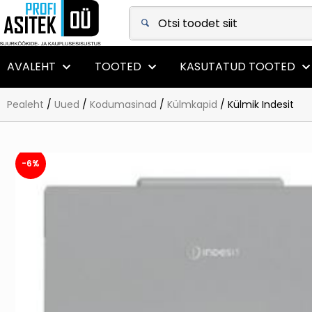
+372 5567 0822
|
info@asitek.ee
AVALEHT
TOOTED
KASUTATUD TOOTED
Pealeht
/
Uued
/
Kodumasinad
/
Külmkapid
/ Külmik Indesit
-6%