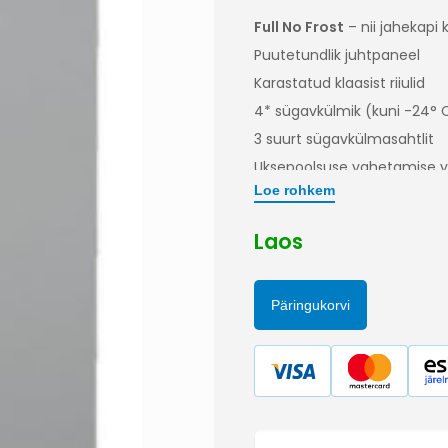
Full No Frost
– nii jahekapi
Puutetundlik juhtpaneel
Karastatud klaasist riiulid
4* sügavkülmik (kuni -24° 
3 suurt sügavkülmasahtlit
Uksepoolsuse vahetamise 
Loe rohkem
Laos
Päringukorvi