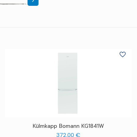
Külmkapp Bomann KG1841W
372.00
€