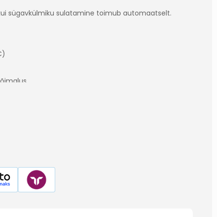
 kui sügavkülmiku sulatamine toimub automaatselt.
C)
võimalus